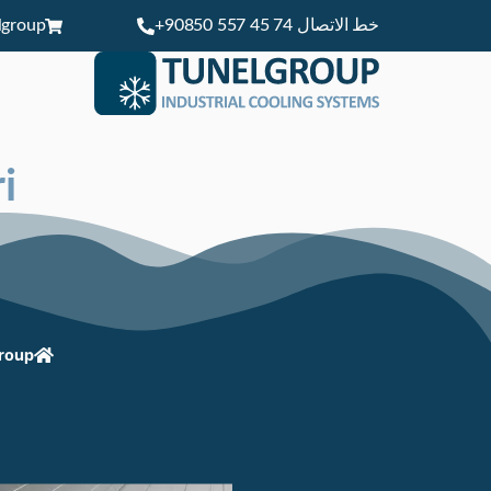
خط الاتصال ‎+90850 557 45 74
Tunelgroup
i
roup