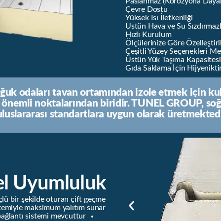
Paslanmaz (Korozyona Dayan
Çevre Dostu
Yüksek Isı İletkenliği
Üstün Hava ve Su Sızdırmazl
Hızlı Kurulum
Ölçülerinize Göre Özelleştiril
Çeşitli Yüzey Seçenekleri M
Üstün Yük Taşıma Kapasitesi
Gıda Saklama İçin Hijyenikti
soğuk odaları tavan ortamından izole etmek için k
en önemli noktalarından biridir. TUNEL GROUP, so
uluslararası standartlara uygun olarak üretmektedi
 Uyumluluk
üçlü bir şekilde oturan çift geçme
temiyle maksimum yalıtım sunar.
bağlantı sistemi mevcuttur.