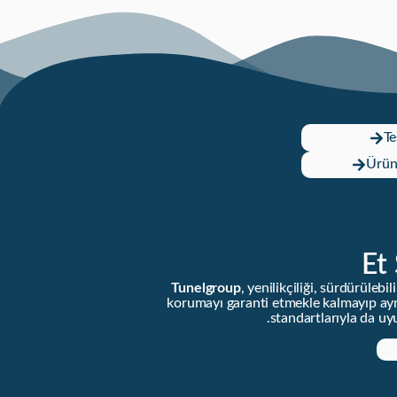
Te
Ürün
Et
Tunelgroup
, yenilikçiliği, sürdürüleb
korumayı garanti etmekle kalmayıp aynı
standartlarıyla da u