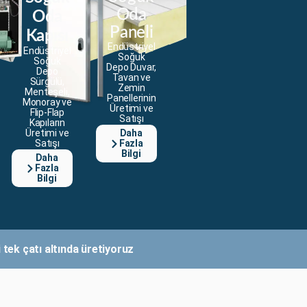
Oda
Oda
Paneli
Kapısı
Endüstriyel
Endüstriyel
Soğuk
Soğuk
Depo Duvar,
Depo
Tavan ve
Sürgülü,
Zemin
Menteşeli,
Panellerinin
Monoray ve
Üretimi ve
Flip-Flap
Satışı
Kapıların
Üretimi ve
Daha
Satışı
Fazla
Bilgi
Daha
Fazla
Bilgi
tek çatı altında üretiyoruz!