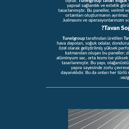
oynar.
Tunelgroup Tavan Soğuk 
yapısal sağlamlık ve estetik gö
tasarlanmıştır. Bu paneller, verimli
ortamları oluşturmanın ayrılmaz b
kalmasını ve operasyonlarınızın so
Tavan Soğ
Tunelgroup
tarafından üretilen
Ta
hava depoları, soğuk odalar, donduruc
özel olarak geliştirilmiş yüksek perf
katmandan oluşan bu paneller; dış
alüminyum sac, orta kısmı ise yüksek
tasarlanmıştır. Bu yapı, olağanüstü 
yapısı sayesinde zorlu çevrese
dayanıklıdır. Bu da onları her türlü
vazg