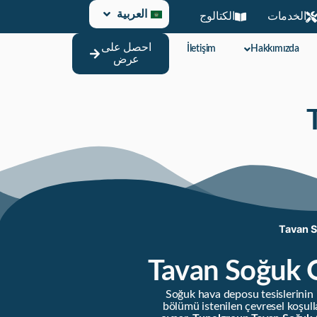
العربية
الخدمات
الكتالوج
احصل على
İletişim
Hakkımızda
عرض
Tavan S
Tavan Soğuk O
Soğuk hava deposu tesislerinin i
bölümü istenilen çevresel koşull