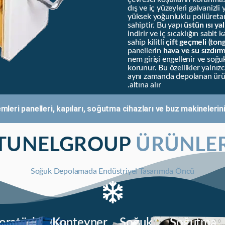
dış ve iç yüzeyleri galvanizli
yüksek yoğunluklu poliüret
sahiptir. Bu yapı
üstün ısı yal
indirir ve iç sıcaklığın sabit
sahip kilitli
çift geçmeli (ton
panellerin
hava ve su sızdırma
nem girişi engellenir ve soğ
korunur. Bu özellikler yalnız
aynı zamanda depolanan ürünle
altına alır.
eri panelleri, kapıları, soğutma cihazları ve buz makinelerini 
TUNELGROUP
ÜRÜNLE
Soğuk Depolamada Endüstriyel Tasarımda Öncü
oratörler
Konteyner
Soğuk
Soğutma