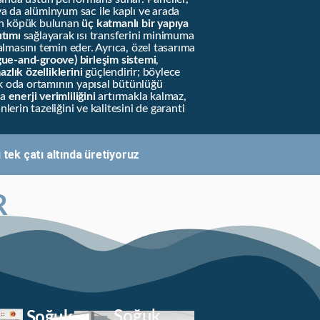
 ya da alüminyum sac ile kaplı ve arada
an köpük bulunan
üç katmanlı bir yapıya
ıtımı
sağlayarak ısı transferini minimuma
 kalmasını temin eder. Ayrıca, özel tasarıma
gue-and-groove) birleşim sistemi
,
zlık özelliklerini
güçlendirir; böylece
uk oda ortamının yapısal bütünlüğü
ca
enerji verimliliğini
artırmakla kalmaz,
rin tazeliğini ve kalitesini de garanti
tek çatı altında üretiyoruz!
R
Soğuk
Soğuk