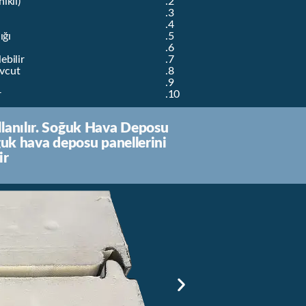
ıklı)
ığı
ebilir
evcut
r
ullanılır. Soğuk Hava Deposu
ğuk hava deposu panellerini
r.