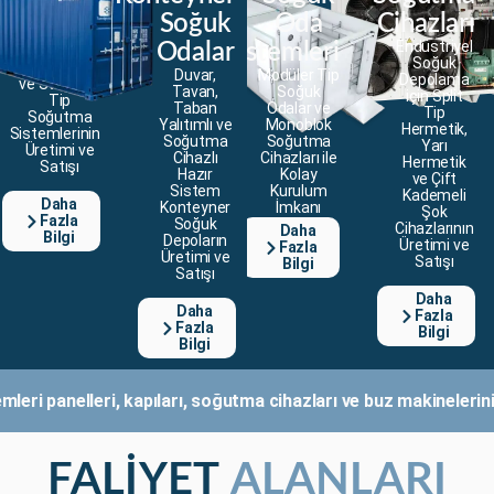
Endüstriyel
Soğuk
Oda
Cihazları
Soğuk
Endüstriyel
Odalar
Sistemleri
Depo
Soğuk
Tavan Tipi
Duvar,
Modüler Tip
Depolama
ve Standart
Tavan,
Soğuk
için Split
Tip
Taban
Odalar ve
Tip
Soğutma
Yalıtımlı ve
Monoblok
Hermetik,
Sistemlerinin
Soğutma
Soğutma
Yarı
Üretimi ve
Cihazlı
Cihazları ile
Hermetik
Satışı
Hazır
Kolay
ve Çift
Sistem
Kurulum
Kademeli
Daha
Konteyner
İmkanı
Şok
Fazla
Soğuk
Cihazlarının
Daha
Bilgi
Depoların
Üretimi ve
Fazla
Üretimi ve
Satışı
Bilgi
Satışı
Daha
Daha
Fazla
Fazla
Bilgi
Bilgi
eri panelleri, kapıları, soğutma cihazları ve buz makinelerini 
FALİYET
ALANLARI