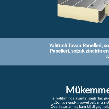
Yalıtımlı Tavan Panelleri, 
Panelleri, soğuk zincirin 
Mükemmel
Isı yalıtımında avantaj sağlarlar; g
(tongue-and-groove) bağlantı sis
Özel tasarlanmış kam kilitli geçme 