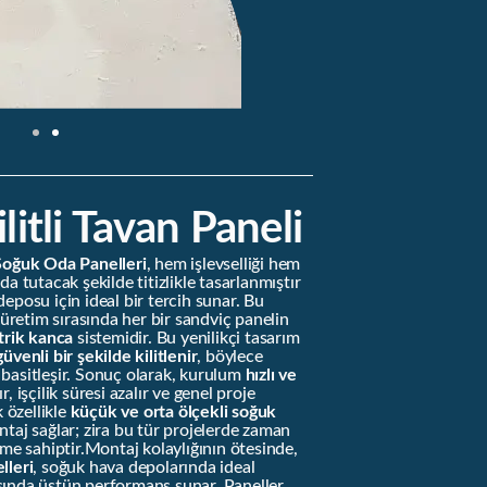
ilitli Tavan Paneli
 Soğuk Oda Panelleri
, hem işlevselliği hem
a tutacak şekilde titizlikle tasarlanmıştır
eposu için ideal bir tercih sunar. Bu
, üretim sırasında her bir sandviç panelin
trik kanca
sistemidir. Bu yenilikçi tasarım
üvenli bir şekilde kilitlenir
, böylece
basitleşir. Sonuç olarak, kurulum
hızlı ve
 işçilik süresi azalır ve genel proje
k özellikle
küçük ve orta ölçekli soğuk
taj sağlar; zira bu tür projelerde zaman
eme sahiptir.Montaj kolaylığının ötesinde,
lleri
, soğuk hava depolarında ideal
sında üstün performans sunar. Paneller,