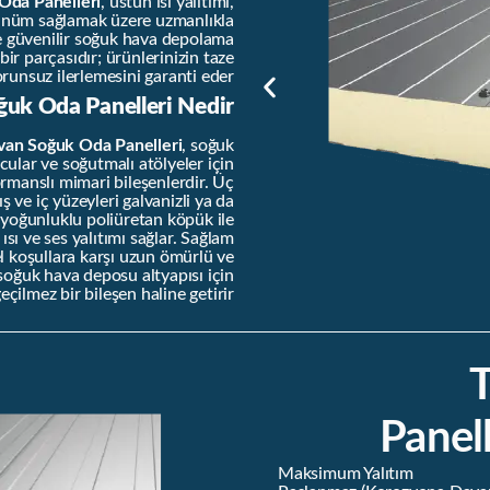
Oda Panelleri
, üstün ısı yalıtımı,
rünüm sağlamak üzere uzmanlıkla
 ve güvenilir soğuk hava depolama
ir parçasıdır; ürünlerinizin taze
runsuz ilerlemesini garanti eder.
uk Oda Panelleri Nedir?
van Soğuk Oda Panelleri
, soğuk
ular ve soğutmalı atölyeler için
ormanslı mimari bileşenlerdir. Üç
 ve iç yüzeyleri galvanizli ya da
 yoğunluklu poliüretan köpük ile
ısı ve ses yalıtımı sağlar. Sağlam
l koşullara karşı uzun ömürlü ve
 soğuk hava deposu altyapısı için
eçilmez bir bileşen haline getirir.
Panell
Maksimum Yalıtım