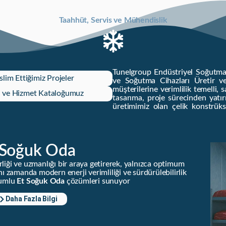
Taahhüt, Servis ve Mühendislik
Tunelgroup Endüstriyel Soğutma S
slim Ettiğimiz Projeler
ve Soğutma Cihazları Üretir ve 
müşterilerine verimlilik temelli,
 ve Hizmet Kataloğumuz
tasarıma, proje sürecinden yat
üretimimiz olan çelik konstrüksi
 Soğuk Oda
ilirliği ve uzmanlığı bir araya getirerek, yalnızca optimum
 zamanda modern enerji verimliliği ve sürdürülebilirlik
yumlu
Et Soğuk Oda
çözümleri sunuyor.
Daha Fazla Bilgi