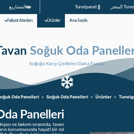
 المتجر
Tunelpanel
المشاريع
Faliyet Alanları
Ürünler
Ana Sayfa
Tavan
Soğuk Oda Paneller
Soğuğa Karşı Çelikten Daha Fazlası
oğuk Oda Panelleri
»
Soğuk Oda Panelleri
»
Ürünler
»
Tunelg
da Panelleri
nşası ve bakımı sırasında, tavan
arın korunmasında hayati bir rol