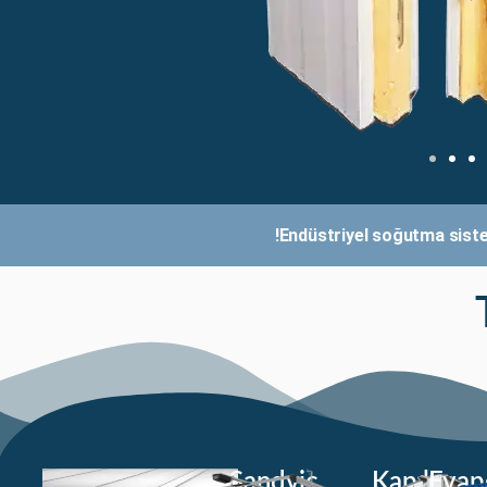
Endüstriyel soğutma sisteml
Sandviç
Kapılar
Evap