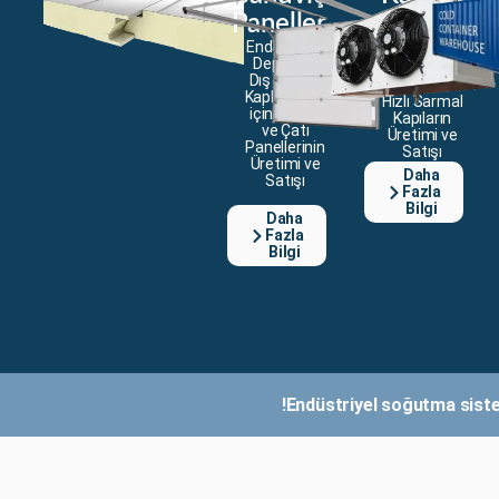
Endüstriyel
Paneller
Depolar için
Endüstriyel
Kesitsel,
Depoların
Ofis-
Dış ve Çatı
Hizmet ve
Kaplamaları
Hızlı Sarmal
için Cephe
Kapıların
ve Çatı
Üretimi ve
Panellerinin
Satışı
Üretimi ve
Daha
Satışı
Fazla
Bilgi
Daha
Fazla
Bilgi
Endüstriyel soğutma sisteml