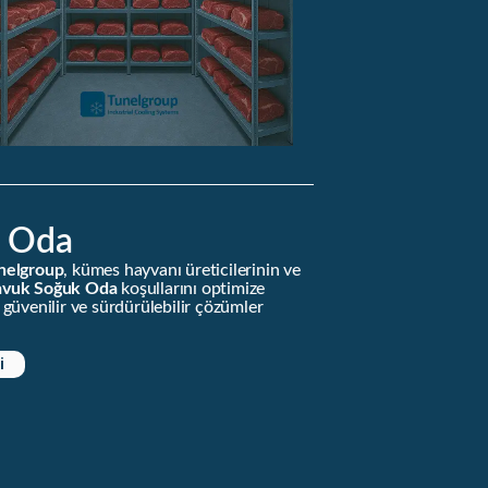
k Oda
nelgroup
, kümes hayvanı üreticilerinin ve
avuk Soğuk Oda
koşullarını optimize
 güvenilir ve sürdürülebilir çözümler
i