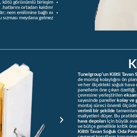
i, kötü görünümlü birleşim
hatlarını ortadan kaldırır.
r; nem emilimine bağlı ısı
 su sızması meydana gelmez.
K
Tunelgroup’un Kilitli Tavan
de montaj kolaylığını ön pland
ve her ölçekteki soğuk hava d
panellerin öne çıkan özelliği
çevresine yerleştirilen
eksan
sayesinde paneller
kolay ve g
montaj süreci önemli ölçüde 
verimli bir şekilde
tamamlanır,
maliyetleri düşer. Bu pratikli
hava depoları
için büyük avan
ve bütçe genellikle kritik ön
Kilitli Tavan Soğuk Oda Pane
çevresel koşulların korunma